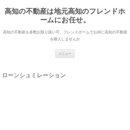
コ
ン
高知の不動産は地元高知のフレンドホ
テ
ン
ツ
ームにお任せ。
へ
ス
キ
高知の不動産を多数お取り扱い可、フレンドホームでお得に高知の不動産
ッ
プ
を購入しませんか
メニュー
ローンシュミレーション