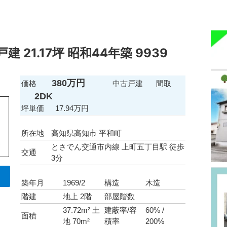
 21.17坪 昭和44年築 9939
380万円
価格
中古戸建
間取
2DK
坪単価
17.94万円
所在地
高知県高知市 平和町
とさでん交通市内線 上町五丁目駅 徒歩
交通
3分
築年月
1969/2
構造
木造
階建
地上 2階
部屋階数
37.72m² 土
建蔽率/容
60% /
面積
地 70m²
積率
200%