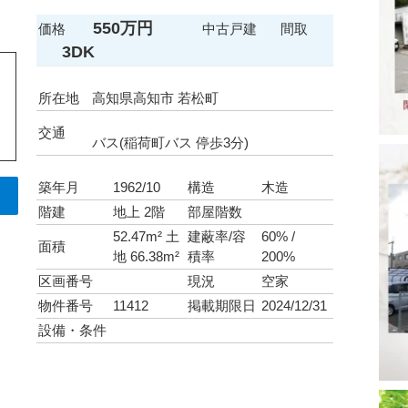
550万円
価格
中古戸建
間取
3DK
所在地
高知県高知市 若松町
交通
バス(稲荷町バス 停歩3分)
築年月
1962/10
構造
木造
階建
地上 2階
部屋階数
52.47m² 土
建蔽率/容
60% /
面積
地 66.38m²
積率
200%
区画番号
現況
空家
物件番号
11412
掲載期限日
2024/12/31
設備・条件