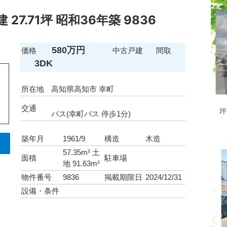
27.71坪 昭和36年築 9836
580万円
価格
中古戸建
間取
3DK
所在地
高知県高知市 幸町
交通
バス(幸町バス 停歩1分)
築年月
1961/9
構造
木造
57.35m² 土
面積
駐車場
地 91.63m²
物件番号
9836
掲載期限日
2024/12/31
設備・条件