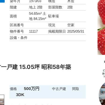
築年月
1973/03
構造
木造
階建
地上 2階
部屋階数
2階
54.65m² 土
面積
駐車場
地 84.15m²
区画番号
現況
空家
物件番号
11117
掲載期限日
2025/05/31
設備・条件
戸建 15.05坪 昭和58年築
500万円
価格
中古戸建
間取
3DK