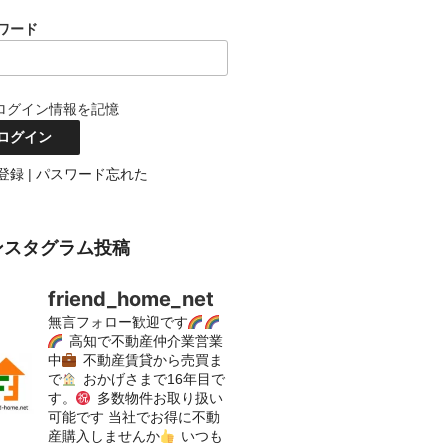
ワード
ログイン情報を記憶
登録
|
パスワード忘れた
ンスタグラム投稿
friend_home_net
無言フォロー歓迎です
高知で不動産仲介業営業
中
不動産賃貸から売買ま
で
おかげさまで16年目で
す。
多数物件お取り扱い
可能です
当社でお得に不動
産購入しませんか
いつも