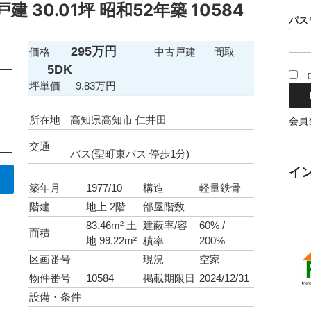
 30.01坪 昭和52年築 10584
パス
295万円
価格
中古戸建
間取
5DK
坪単価
9.83万円
所在地
高知県高知市 仁井田
会員
交通
バス(聖町東バス 停歩1分)
イ
築年月
1977/10
構造
軽量鉄骨
階建
地上 2階
部屋階数
83.46m² 土
建蔽率/容
60% /
面積
地 99.22m²
積率
200%
区画番号
現況
空家
物件番号
10584
掲載期限日
2024/12/31
設備・条件