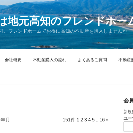
は地元高知のフレンドホー
可、フレンドホームでお得に高知の不動産を購入しませんか
会社概要
不動産購入の流れ
よくあるご質問
不動産
会
新規
ユー
築年月
151件
1
2
3
4
5
..
16
»