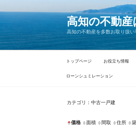
コ
ン
高知の不動産
テ
ン
高知の不動産を多数お取り扱い
ツ
へ
ス
キ
トップページ
お役立ち情報
ッ
プ
ローンシュミレーション
カテゴリ：中古一戸建
価格
面積
間取
住所