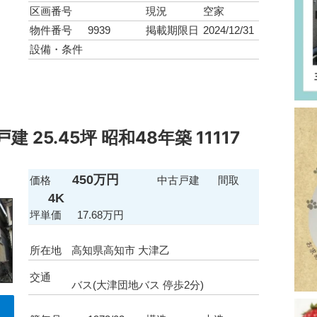
区画番号
現況
空家
物件番号
9939
掲載期限日
2024/12/31
設備・条件
 25.45坪 昭和48年築 11117
450万円
価格
中古戸建
間取
4K
坪単価
17.68万円
所在地
高知県高知市 大津乙
交通
バス(大津団地バス 停歩2分)