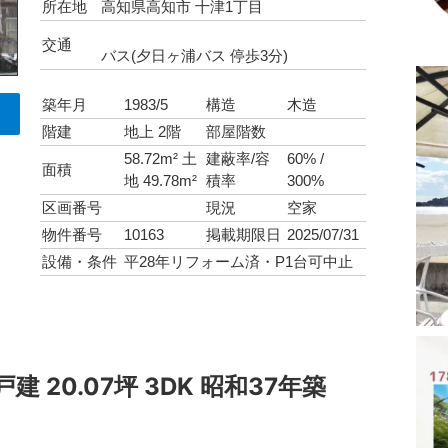
所在地
高知県高知市 十津1丁目
交通
バス(夕日ヶ浦バス 停歩3分)
築年月
1983/5
構造
木造
階建
地上 2階
部屋階数
58.72m² 土
建蔽率/容
60% /
面積
地 49.78m²
積率
300%
区画番号
現況
空家
物件番号
10163
掲載期限日
2025/07/31
設備・条件
平28年リフォーム済・P1台可中止
 20.07坪 3DK 昭和37年築