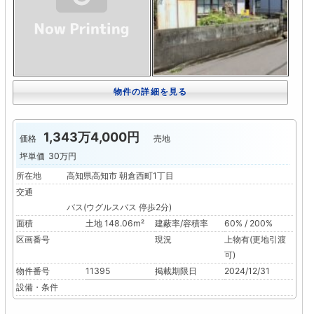
物件の詳細を見る
1,343万4,000円
価格
売地
坪単価
30万円
所在地
高知県高知市 朝倉西町1丁目
交通
バス(ウグルスバス 停歩2分)
面積
土地 148.06m²
建蔽率/容積率
60% / 200%
区画番号
現況
上物有(更地引渡
可)
物件番号
11395
掲載期限日
2024/12/31
設備・条件