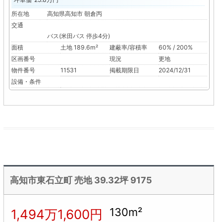
所在地
高知県高知市 朝倉丙
交通
バス(米田バス 停歩4分)
面積
土地 189.6m²
建蔽率/容積率
60% / 200%
区画番号
現況
更地
物件番号
11531
掲載期限日
2024/12/31
設備・条件
高知市東石立町 売地 39.32坪 9175
130m²
1,494万1,600円