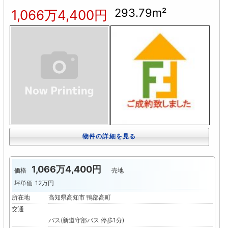
293.79m²
1,066万4,400円
物件の詳細を見る
1,066万4,400円
価格
売地
坪単価
12万円
所在地
高知県高知市 鴨部高町
交通
バス(新道守部バス 停歩1分)