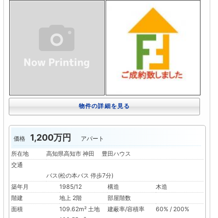
物件の詳細を見る
1,200万円
価格
アパート
所在地
高知県高知市 神田 豊田ハウス
交通
バス(松の本バス 停歩7分)
築年月
1985/12
構造
木造
階建
地上 2階
部屋階数
面積
109.62m² 土地
建蔽率/容積率
60% / 200%