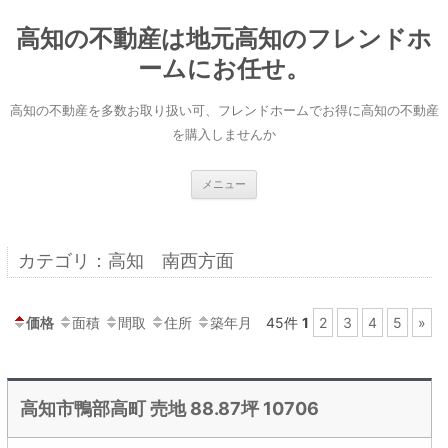
コ
ン
高知の不動産は地元高知のフレンドホ
テ
ン
ツ
ームにお任せ。
へ
ス
キ
高知の不動産を多数お取り扱い可、フレンドホームでお得に高知の不動産
ッ
プ
を購入しませんか
メニュー
カテゴリ：高知 南西方面
価格
面積
間取
住所
築年月
45件
1
2
3
4
5
»
高知市鴨部高町 売地 88.87坪 10706