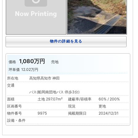
物件の詳細を見る
1,080万円
価格
売地
坪単価
12.02万円
所在地
高知県高知市 神田
交通
バス(船岡南団地バス 停歩3分)
面積
土地 297.07m²
建蔽率/容積率
60% / 200%
区画番号
現況
更地
物件番号
9975
掲載期限日
2024/12/31
設備・条件