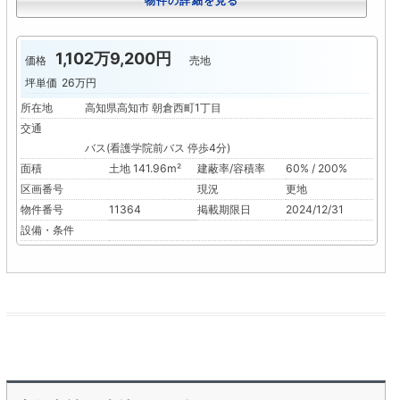
物件の詳細を見る
1,102万9,200円
価格
売地
坪単価
26万円
所在地
高知県高知市 朝倉西町1丁目
交通
バス(看護学院前バス 停歩4分)
面積
土地 141.96m²
建蔽率/容積率
60% / 200%
区画番号
現況
更地
物件番号
11364
掲載期限日
2024/12/31
設備・条件