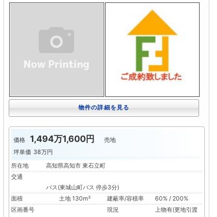
物件の詳細を見る
1,494万1,600円
価格
売地
坪単価
38万円
所在地
高知県高知市 東石立町
交通
バス(東城山町バス 停歩3分)
面積
土地 130m²
建蔽率/容積率
60% / 200%
区画番号
現況
上物有(更地引渡