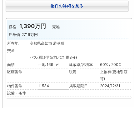
物件の詳細を見る
1,390万円
価格
売地
坪単価
27.19万円
所在地
高知県高知市 若草町
交通
バス(看護学院前バス 乗3分)
面積
土地 169m²
建蔽率/容積率
60% / 200%
区画番号
現況
上物有(更地引渡
可)
物件番号
11534
掲載期限日
2024/12/31
設備・条件