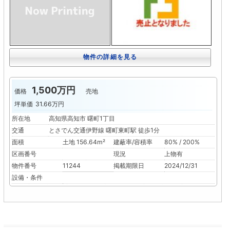
物件の詳細を見る
1,500万円
価格
売地
坪単価
31.66万円
所在地
高知県高知市 曙町1丁目
交通
とさでん交通伊野線 曙町東町駅 徒歩1分
面積
土地 156.64m²
建蔽率/容積率
80% / 200%
区画番号
現況
上物有
物件番号
11244
掲載期限日
2024/12/31
設備・条件