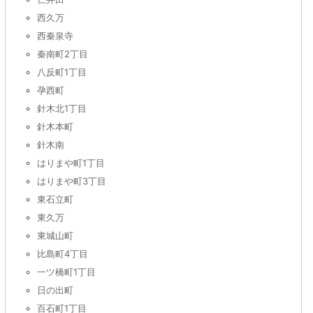
西久万
西秦泉寺
秦南町2丁目
八反町1丁目
孕西町
針木北1丁目
針木本町
針木南
はりまや町1丁目
はりまや町3丁目
東石立町
東久万
東城山町
比島町4丁目
一ツ橋町1丁目
日の出町
百石町1丁目