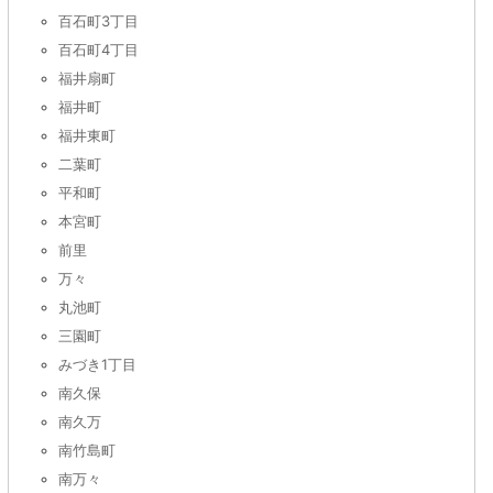
百石町3丁目
百石町4丁目
福井扇町
福井町
福井東町
二葉町
平和町
本宮町
前里
万々
丸池町
三園町
みづき1丁目
南久保
南久万
南竹島町
南万々