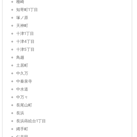
種崎
知寄町1丁目
塚ノ原
天神町
十津1丁目
十津4丁目
十津5丁目
鳥越
土居町
中久万
中秦泉寺
中水道
中万々
長尾山町
長浜
長浜蒔絵台1丁目
縄手町
仁井田