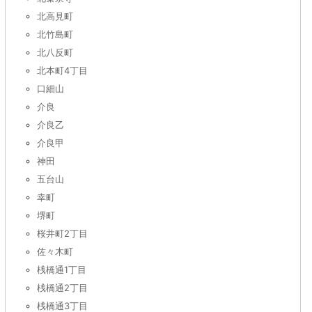
北高見町
北竹島町
北八反町
北本町4丁目
口細山
介良
介良乙
介良甲
神田
五台山
幸町
堺町
桜井町2丁目
佐々木町
桟橋通1丁目
桟橋通2丁目
桟橋通3丁目