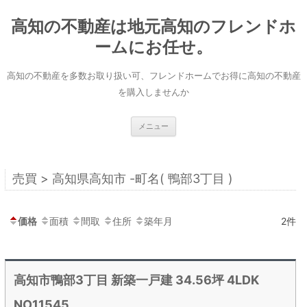
コ
ン
高知の不動産は地元高知のフレンドホ
テ
ン
ツ
ームにお任せ。
へ
ス
キ
高知の不動産を多数お取り扱い可、フレンドホームでお得に高知の不動産
ッ
プ
を購入しませんか
メニュー
売買 > 高知県高知市 -町名( 鴨部3丁目 )
価格
面積
間取
住所
築年月
2件
高知市鴨部3丁目 新築一戸建 34.56坪 4LDK
NO11545