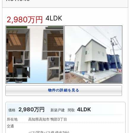
4LDK
2,980万円
物件の詳細を見る
2,980万円
4LDK
価格
新築戸建
間取
所在地
高知県高知市 鴨部3丁目
交通
バス(宮寺バス停 停歩2分)