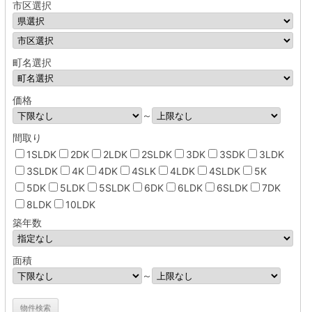
市区選択
町名選択
価格
～
間取り
1SLDK
2DK
2LDK
2SLDK
3DK
3SDK
3LDK
3SLDK
4K
4DK
4SLK
4LDK
4SLDK
5K
5DK
5LDK
5SLDK
6DK
6LDK
6SLDK
7DK
8LDK
10LDK
築年数
面積
～