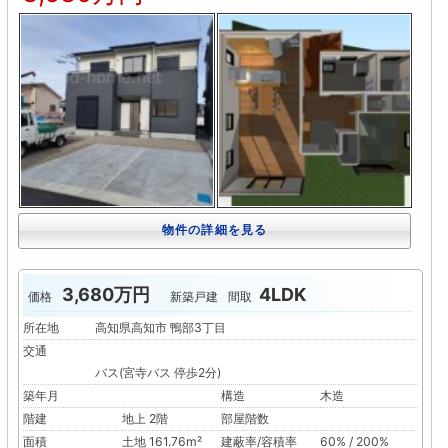
物件の詳細を見る
3,680万円
4LDK
価格
新築戸建
間取
所在地
高知県高知市 鴨部3丁目
交通
バス(宮寺バス 停歩2分)
築年月
構造
木造
階建
地上 2階
部屋階数
面積
土地 161.76m²
建蔽率/容積率
60% / 200%