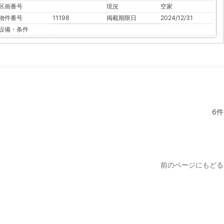
区画番号
現況
空家
物件番号
11198
掲載期限日
2024/12/31
設備・条件
6件
前のページにもどる