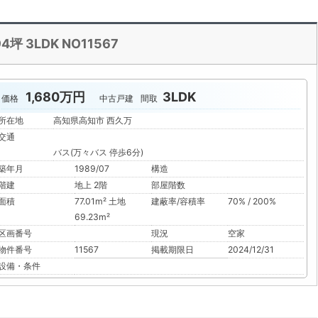
坪 3LDK NO11567
1,680万円
3LDK
価格
中古戸建
間取
所在地
高知県高知市 西久万
交通
バス(万々バス 停歩6分)
築年月
1989/07
構造
階建
地上 2階
部屋階数
面積
77.01m² 土地
建蔽率/容積率
70% / 200%
69.23m²
区画番号
現況
空家
物件番号
11567
掲載期限日
2024/12/31
設備・条件