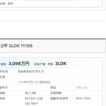
設備・条件
 3LDK 11198
3,098万円
3LDK
価格
新築戸建
間取
所在地
高知県高知市 西久万
交通
バス(中久万バス 停歩5分)
築年月
構造
ブロック
階建
地上 2階
部屋階数
面積
95.22m² 土地
建蔽率/容積率
60% / 20%
120.74m²