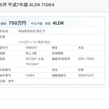
坪 平成7年築 4LDK 11064
750万円
4LDK
価格
中古戸建
間取
所在地
高知県高知市 西久万
交通
バス(万々バス 停歩15分)
築年月
1995/07
構造
木造
階建
地上 2階
部屋階数
面積
95.22m² 土地
建蔽率/容積率
50% / 100%
119.53m²
区画番号
現況
空家
物件番号
11064
掲載期限日
2024/12/31
設備・条件