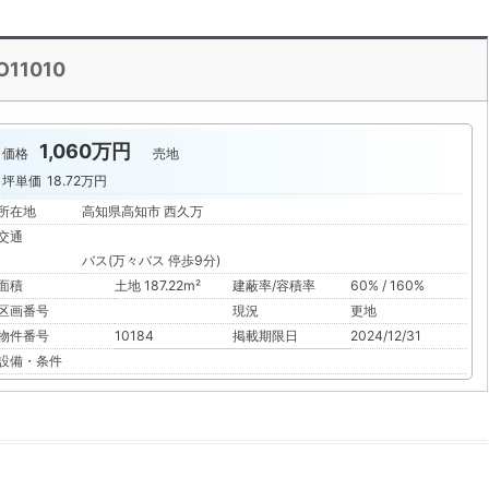
11010
1,060万円
価格
売地
坪単価
18.72万円
所在地
高知県高知市 西久万
交通
バス(万々バス 停歩9分)
面積
土地 187.22m²
建蔽率/容積率
60% / 160%
区画番号
現況
更地
物件番号
10184
掲載期限日
2024/12/31
設備・条件