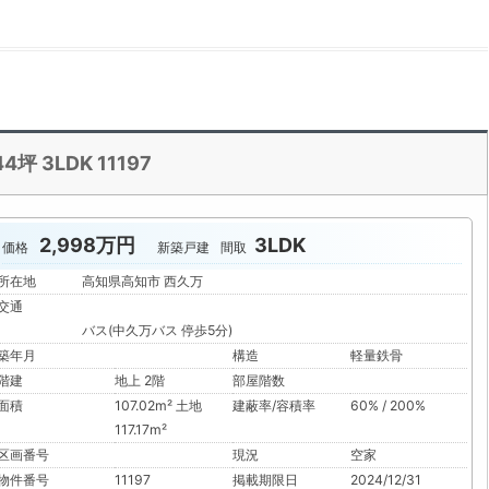
 3LDK 11197
2,998万円
3LDK
価格
新築戸建
間取
所在地
高知県高知市 西久万
交通
バス(中久万バス 停歩5分)
築年月
構造
軽量鉄骨
階建
地上 2階
部屋階数
面積
107.02m² 土地
建蔽率/容積率
60% / 200%
117.17m²
区画番号
現況
空家
物件番号
11197
掲載期限日
2024/12/31