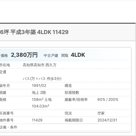
坪 平成3年築 4LDK 11429
2,380万円
4LDK
価格
中古戸建
間取
所在地
高知県高知市 西久万
交通
バス(万々バス 停歩3分)
築年月
1991/02
構造
階建
地上 2階
部屋階数
面積
108m² 土地
建蔽率/容積率
60% / 200%
104.03m²
区画番号
現況
空家
物件番号
11429
掲載期限日
2024/12/31
設備・条件