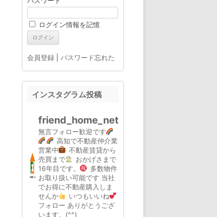
パスワード
ログイン情報を記憶
会員登録
|
パスワード忘れた
インスタグラム投稿
friend_home_net
無言フォロー歓迎です
高知で不動産仲介業
営業中
不動産賃貸から
売買まで
おかげさまで
16年目です。
多数物件
お取り扱い可能です
当社
でお得に不動産購入しま
せんか
いつもいいね
フォロー
ありがとうござ
います。(^^)