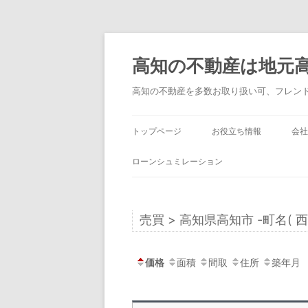
コ
ン
テ
高知の不動産は地元
ン
ツ
へ
高知の不動産を多数お取り扱い可、フレン
ス
キ
ッ
プ
トップページ
お役立ち情報
会社
ローンシュミレーション
売買 > 高知県高知市 -町名( 西
価格
面積
間取
住所
築年月