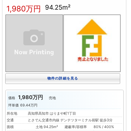
94.25m²
1,980万円
物件の詳細を見る
1,980万円
価格
売地
坪単価
69.44万円
所在地
高知県高知市 はりまや町1丁目
交通
とさでん交通市内線 デンテツターミナル前駅 徒歩3分
面積
土地 94.25m²
建蔽率/容積率
80% / 400%