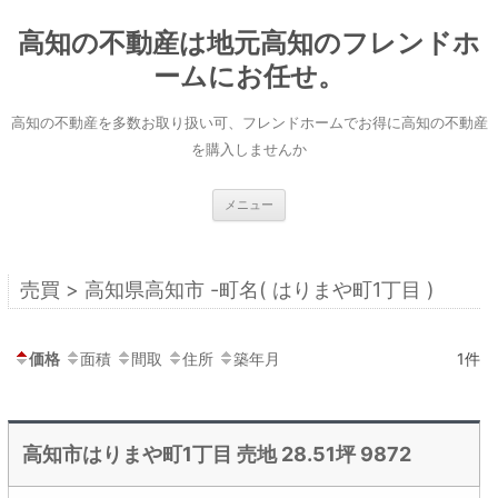
コ
ン
高知の不動産は地元高知のフレンドホ
テ
ン
ツ
ームにお任せ。
へ
ス
キ
高知の不動産を多数お取り扱い可、フレンドホームでお得に高知の不動産
ッ
プ
を購入しませんか
メニュー
売買 > 高知県高知市 -町名( はりまや町1丁目 )
価格
面積
間取
住所
築年月
1件
高知市はりまや町1丁目 売地 28.51坪 9872