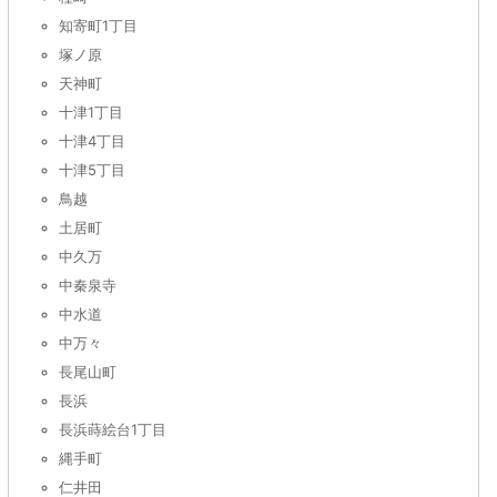
知寄町1丁目
塚ノ原
天神町
十津1丁目
十津4丁目
十津5丁目
鳥越
土居町
中久万
中秦泉寺
中水道
中万々
長尾山町
長浜
長浜蒔絵台1丁目
縄手町
仁井田