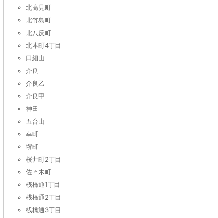
北高見町
北竹島町
北八反町
北本町4丁目
口細山
介良
介良乙
介良甲
神田
五台山
幸町
堺町
桜井町2丁目
佐々木町
桟橋通1丁目
桟橋通2丁目
桟橋通3丁目