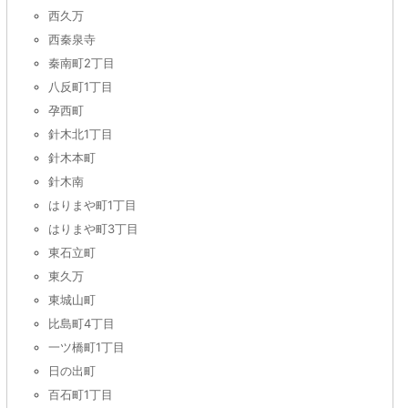
西久万
西秦泉寺
秦南町2丁目
八反町1丁目
孕西町
針木北1丁目
針木本町
針木南
はりまや町1丁目
はりまや町3丁目
東石立町
東久万
東城山町
比島町4丁目
一ツ橋町1丁目
日の出町
百石町1丁目