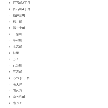
百石町3丁目
百石町4丁目
福井扇町
福井町
福井東町
二葉町
平和町
本宮町
前里
万々
丸池町
三園町
みづき1丁目
南久保
南久万
南竹島町
南万々