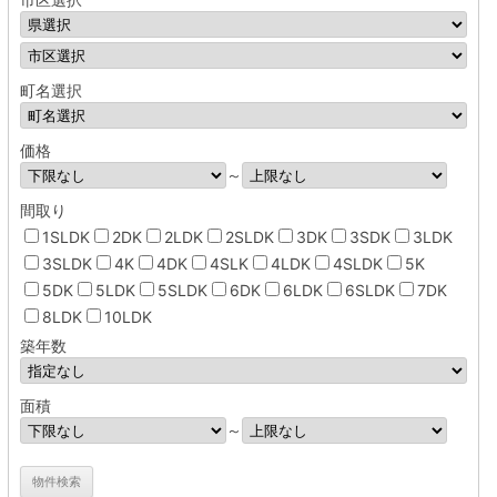
町名選択
価格
～
間取り
1SLDK
2DK
2LDK
2SLDK
3DK
3SDK
3LDK
3SLDK
4K
4DK
4SLK
4LDK
4SLDK
5K
5DK
5LDK
5SLDK
6DK
6LDK
6SLDK
7DK
8LDK
10LDK
築年数
面積
～