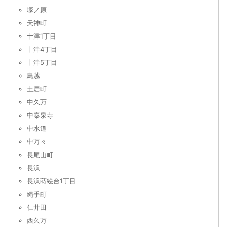
塚ノ原
天神町
十津1丁目
十津4丁目
十津5丁目
鳥越
土居町
中久万
中秦泉寺
中水道
中万々
長尾山町
長浜
長浜蒔絵台1丁目
縄手町
仁井田
西久万