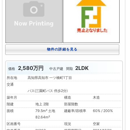
物件の詳細を見る
2,580万円
2LDK
価格
中古戸建
間取
所在地
高知県高知市 一ツ橋町1丁目
交通
バス(三園町バス 停歩2分)
築年月
構造
木造
階建
地上 2階
部屋階数
面積
79.5m² 土地
建蔽率/容積率
60% / 200%
82.64m²
区画番号
現況
空家