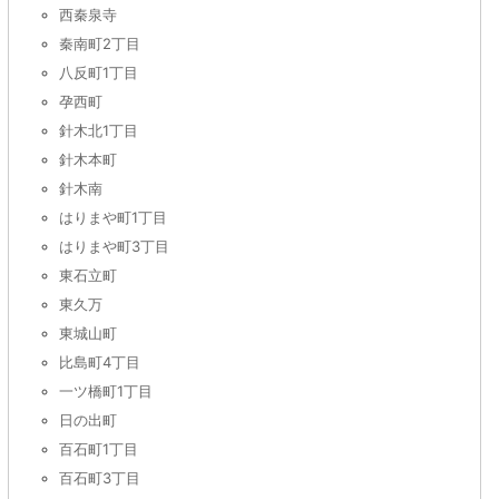
西秦泉寺
秦南町2丁目
八反町1丁目
孕西町
針木北1丁目
針木本町
針木南
はりまや町1丁目
はりまや町3丁目
東石立町
東久万
東城山町
比島町4丁目
一ツ橋町1丁目
日の出町
百石町1丁目
百石町3丁目