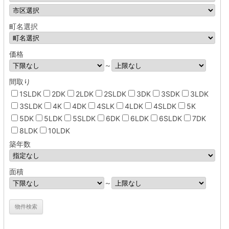
町名選択
価格
～
間取り
1SLDK
2DK
2LDK
2SLDK
3DK
3SDK
3LDK
3SLDK
4K
4DK
4SLK
4LDK
4SLDK
5K
5DK
5LDK
5SLDK
6DK
6LDK
6SLDK
7DK
8LDK
10LDK
築年数
面積
～