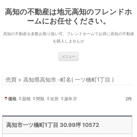
コ
ン
高知の不動産は地元高知のフレンドホ
テ
ン
ツ
ームにお任せください。
へ
ス
キ
高知の不動産を多数お取り扱い可、フレンドホームでお得に高知の不動産
ッ
プ
を購入しませんか
メニュー
売買 > 高知県高知市 -町名( 一ツ橋町1丁目 )
価格
面積
間取
住所
築年月
2件
高知市一ツ橋町1丁目 30.99坪 10572