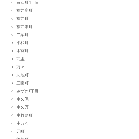
百石町4丁目
福井扇町
福井町
福井東町
二葉町
平和町
本宮町
前里
万々
丸池町
三園町
みづき1丁目
南久保
南久万
南竹島町
南万々
元町