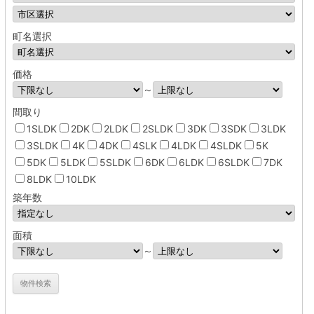
町名選択
価格
～
間取り
1SLDK
2DK
2LDK
2SLDK
3DK
3SDK
3LDK
3SLDK
4K
4DK
4SLK
4LDK
4SLDK
5K
5DK
5LDK
5SLDK
6DK
6LDK
6SLDK
7DK
8LDK
10LDK
築年数
面積
～