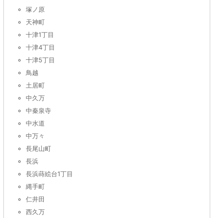
塚ノ原
天神町
十津1丁目
十津4丁目
十津5丁目
鳥越
土居町
中久万
中秦泉寺
中水道
中万々
長尾山町
長浜
長浜蒔絵台1丁目
縄手町
仁井田
西久万