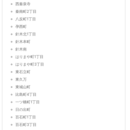
西秦泉寺
秦南町2丁目
八反町1丁目
孕西町
針木北1丁目
針木本町
針木南
はりまや町1丁目
はりまや町3丁目
東石立町
東久万
東城山町
比島町4丁目
一ツ橋町1丁目
日の出町
百石町1丁目
百石町3丁目