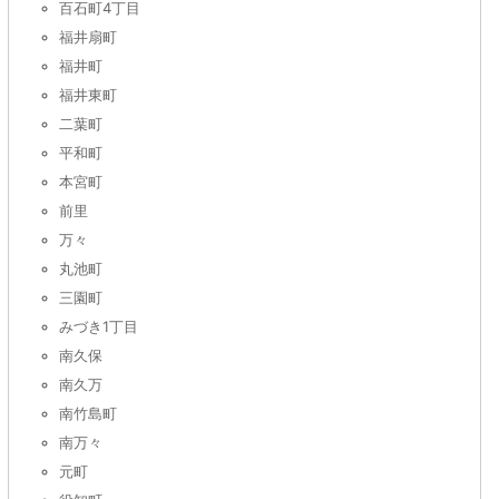
百石町4丁目
福井扇町
福井町
福井東町
二葉町
平和町
本宮町
前里
万々
丸池町
三園町
みづき1丁目
南久保
南久万
南竹島町
南万々
元町