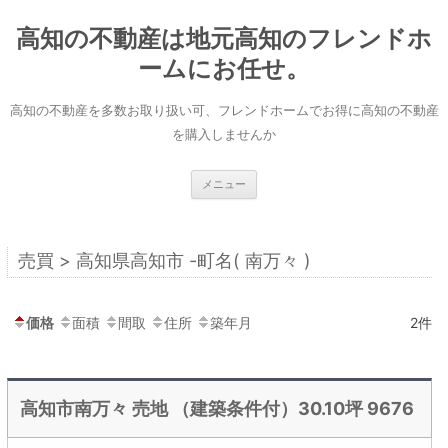
コ
ン
高知の不動産は地元高知のフレンドホ
テ
ン
ツ
ームにお任せ。
へ
ス
キ
高知の不動産を多数お取り扱い可、フレンドホームでお得に高知の不動産
ッ
プ
を購入しませんか
メニュー
売買 > 高知県高知市 -町名( 南万々 )
価格
面積
間取
住所
築年月
2件
高知市南万々 売地 （建築条件付）30.10坪 9676