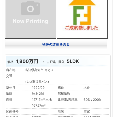
物件の詳細を見る
1,800万円
5LDK
価格
中古戸建
間取
所在地
高知県高知市 南万々
交通
バス(東福井バス)
築年月
1992/09
構造
木造
階建
地上 2階
部屋階数
面積
127.17m² 土地
建蔽率/容積率
60% / 200%
167.27m²
区画番号
現況
空家