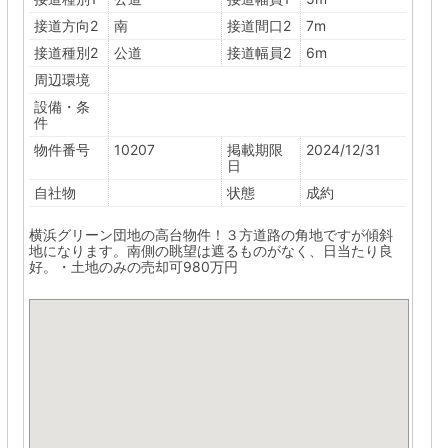
接道方向2
南
接道間口2
7m
接道種別2
公道
接道幅員2
6m
周辺環境
設備・条
件
物件番号
10207
掲載期限
2024/12/31
日
自社物
状態
成約
横浜グリーン団地の高台物件！３方道路の角地ですが傾斜
地になります。南側の眺望は遮るものがなく、日当たり良
好。・土地のみの売却可980万円