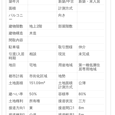
築年月
新築/中古
新築・未入居
面積
計測方式
バルコニ
向き
ー
建物階数
地上2階
部屋階数
建物構造
木造
間取内容
駐車場
取引態様
仲介
引渡/入居
相談
現況
未完成
時期
地目
宅地
用途地域
第一種低層住
居専用地域
都市計画
市街化区域
地勢
土地面積
151.09m²
土地面積
公簿
計測方式
建ぺい率
50%
容積率
80%
土地権利
所有権
接道状況
三方
接道方向1
東
接道間口1
8m
接道種別1
公道
接道幅員1
5m